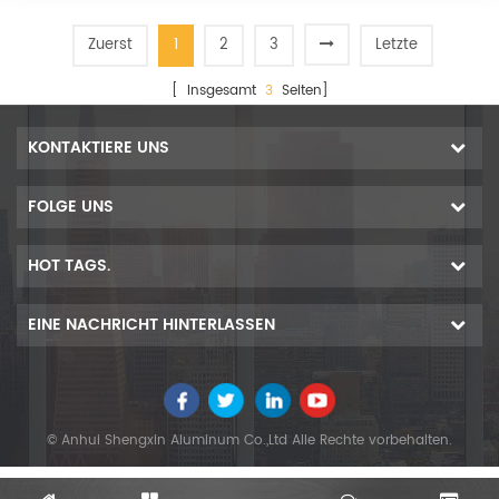
Zuerst
1
2
3
Letzte
[ Insgesamt
3
Seiten]
KONTAKTIERE UNS
FOLGE UNS
HOT TAGS.
EINE NACHRICHT HINTERLASSEN
© Anhui Shengxin Aluminum Co.,Ltd Alle Rechte vorbehalten.