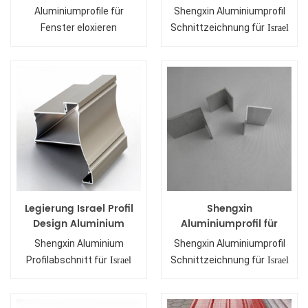
aluminiumprofile für
Israel
Aluminiumprofile für
Shengxin Aluminiumprofil
fenster- und
Fenster eloxieren
Schnittzeichnung für
Israel
türanwendungen
Legierung Israel Profil
Shengxin
Design Aluminium
Aluminiumprofil für
Extrusion
Israel
Shengxin Aluminium
Shengxin Aluminiumprofil
Profilabschnitt für
Schnittzeichnung für
Israel
Israel