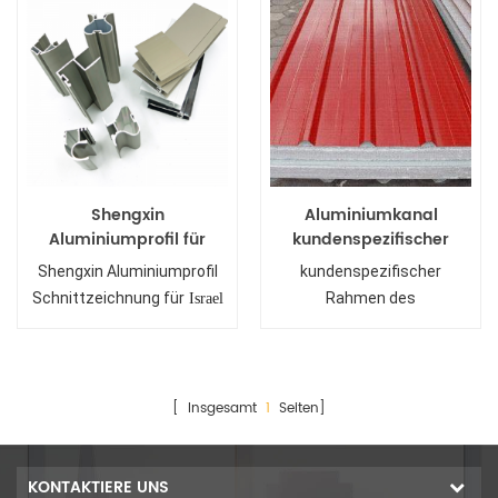
Shengxin
Aluminiumkanal
Aluminiumprofil für
kundenspezifischer
Israel
Rahmen
Shengxin Aluminiumprofil
kundenspezifischer
Aluminiumpfosten
Schnittzeichnung für
Rahmen des
Israel
Aluminiumkanals
[ Insgesamt
1
Seiten]
KONTAKTIERE UNS