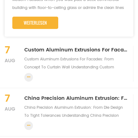
building with floor-to-ceiling glass or admire the clean lines
of a modern curtain ...
WEITERLESEN
7
Custom Aluminum Extrusions For Facades: From Concept To Curtain Wall
Custom Aluminum Extrusions For Facades: From
AUG
Concept To Curtain Wall Understanding Custom
Aluminum Extrusions for Modern Facades When you
walk past a sleek commercial building with floor-to-
ceiling glass or admire the clean lines of a modern
7
China Precision Aluminum Extrusion: From Die Design To Tight Tolerances
curtain ...
China Precision Aluminum Extrusion: From Die Design
AUG
To Tight Tolerances Understanding China Precision
Aluminum Extrusion When you're sourcing components
for demanding applications, you've likely encountered