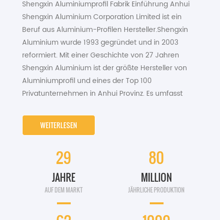
Shengxin Aluminiumprofil Fabrik Einführung Anhui
Shengxin Aluminium Corporation Limited ist ein
Beruf aus Aluminium-Profilen Hersteller.Shengxin
Aluminium wurde 1993 gegründet und in 2003
reformiert. Mit einer Geschichte von 27 Jahren
Shengxin Aluminium ist der größte Hersteller von
Aluminiumprofil und eines der Top 100
Privatunternehmen in Anhui Provinz. Es umfasst
350.000 m², mit 1500staff und 60000 Tonnen der
jährlichen Produktion Kapazität. sind 23
WEITERLESEN
Pressemaschinen, von 600 Tonnen bis 5500
Tonnen. Das Aluminiumprofil-Lieferantkapazität für
29
80
den größten Querschnittsdurchmesser der Profile
ist DIA.500mm.Because seines
JAHRE
MILLION
Voraussetzungsmanagement...
AUF DEM MARKT
JÄHRLICHE PRODUKTION