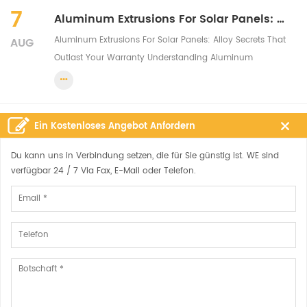
the term "precision aluminum extrusion" wit...
7
Aluminum Extrusions For Solar Panels: Alloy Secrets That Outlast Your Warranty
Aluminum Extrusions For Solar Panels: Alloy Secrets That
AUG
Outlast Your Warranty Understanding Aluminum
Extrusions in Solar Panel Systems When you're standing
on a rooftop planning an installation or reviewing specs
for a utility-scale project, the met...
Ein Kostenloses Angebot Anfordern
Du kann uns in Verbindung setzen, die für Sie günstig ist. WE sind
KONTAKTIERE UNS
verfügbar 24 / 7 Via Fax, E-Mail oder Telefon.
FOLGE UNS
HOT TAGS.
EINE NACHRICHT HINTERLASSEN