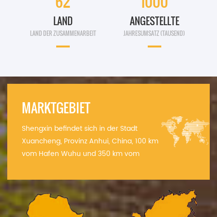
62
1000
LAND
ANGESTELLTE
LAND DER ZUSAMMENARBEIT
JAHRESUMSATZ (TAUSEND)
MARKTGEBIET
Shengxin befindet sich in der Stadt
Xuancheng, Provinz Anhui, China, 100 km
vom Hafen Wuhu und 350 km vom
Hafen Shanghai entfernt. Unsere
Produkte werden nach Amerika, Afrika,
Asien, Europa und in den Nahen Osten
exportiert.