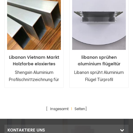
Libanon Vietnam Markt
libanon sprühen
Holzfarbe eloxiertes
aluminium flügeltür
Aluminium Profil für
profil ce und iso
Shengxin Aluminium
Libanon sprüht Aluminium
Schiebefenster
Profilschnittzeichnung für
Flügel Türprofil
Libanon
[ Insgesamt
1
Seiten]
KONTAKTIERE UNS