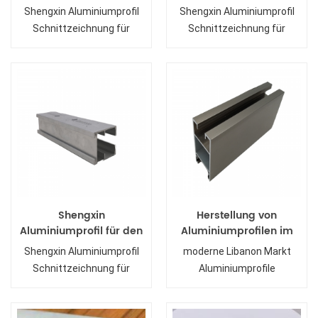
Libanon
Libanon
Shengxin Aluminiumprofil
Shengxin Aluminiumprofil
Schnittzeichnung für
Schnittzeichnung für
Libanon
Libanon
Shengxin
Herstellung von
Aluminiumprofil für den
Aluminiumprofilen im
Libanon
modernen Libanonmarkt
Shengxin Aluminiumprofil
moderne Libanon Markt
Schnittzeichnung für
Aluminiumprofile
Libanon